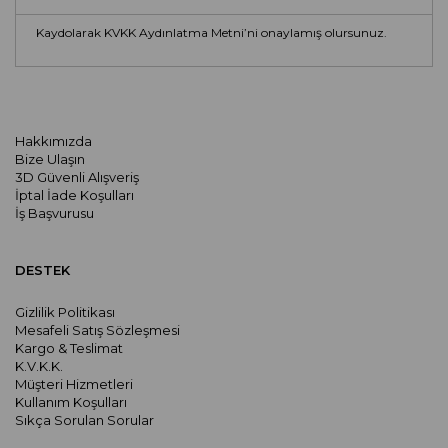
Kaydolarak KVKK Aydınlatma Metni’ni onaylamış olursunuz.
Hakkımızda
Bize Ulaşın
3D Güvenli Alışveriş
İptal İade Koşulları
İş Başvurusu
DESTEK
Gizlilik Politikası
Mesafeli Satış Sözleşmesi
Kargo & Teslimat
K.V.K.K.
Müşteri Hizmetleri
Kullanım Koşulları
Sıkça Sorulan Sorular