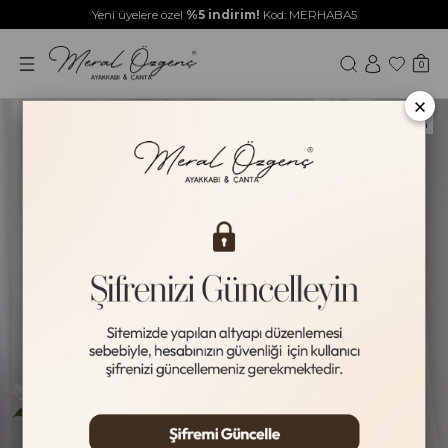
Yeni üyelere özel
%5 indirim!
Kod: MERHABA5
0
×
Yeni Ürün