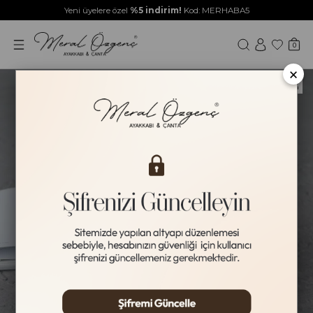
Yeni üyelere özel
%5 indirim!
Kod: MERHABA5
0
×
Yeni Ürün