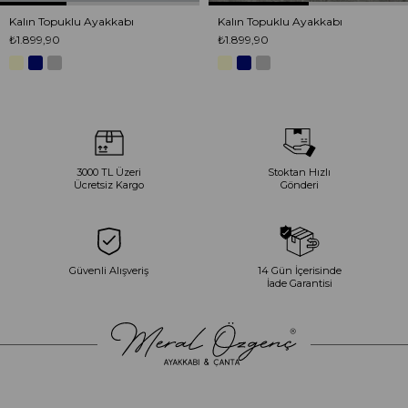
Kalın Topuklu Ayakkabı
Kalın Topuklu Ayakkabı
₺1.899,90
₺1.899,90
3000 TL Üzeri
Stoktan Hızlı
Ücretsiz Kargo
Gönderi
Güvenli Alışveriş
14 Gün İçerisinde
İade Garantisi