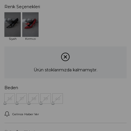
Renk Seçenekleri
Tükendi
Siyah
Kırmızı
Ürün stoklarımızda kalmamıştır.
Beden
36
37
38
39
40
Gelince Haber Ver